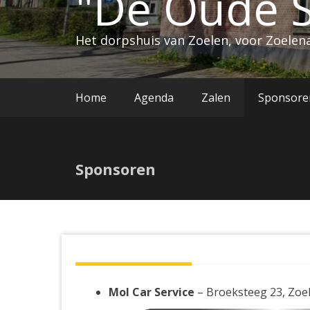
"De Oude S
Het dorpshuis van Zoelen, voor Zoelena
Home
Agenda
Zalen
Sponsore
Sponsoren
Mol Car Service
– Broeksteeg 23, Zoe