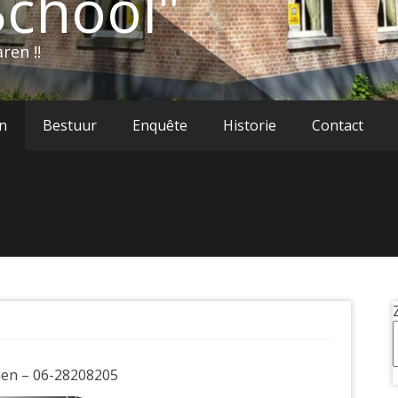
chool"
ren !!
n
Bestuur
Enquête
Historie
Contact
len – 06-28208205